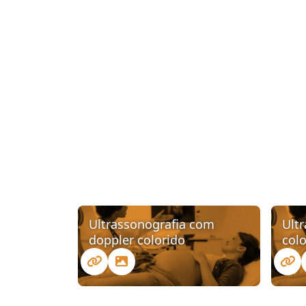
Ultrassonografia com
Ult
doppler colorido
col