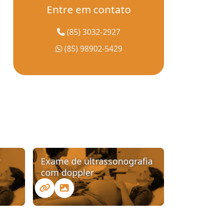
Exame de densitometria óssea em
Entre em contato
fortaleza
(85) 3032-2927
Exame de densitometria óssea perto de
mim
(85) 98902-5429
Exame de densitometria óssea preço
Exame de doppler colorido
Exame de imagem
Exame de imagem tomografia
Exame de mamografia com convênio
r
Exame de ultrassonografia
com doppler
Exame de ressonância magnética
Exame de ressonância magnética em
fortaleza