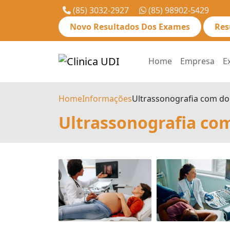
(85) 3032-2927
(85) 98902-5429
Novo Resultados Dos Exames
Res
Home
Empresa
E
Home
Informações
Ultrassonografia com do
Ultrassonografia com