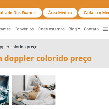
ultado Dos Exames
Área Médica
Cadastro Mé
xames
Convênios
Onde estamos
Blog
Contato
ppler colorido preço
 doppler colorido preço