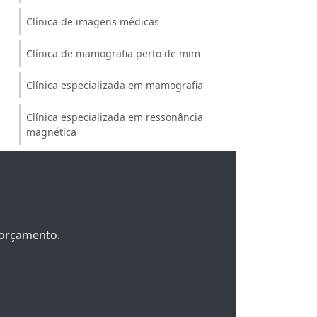
Clínica de imagens médicas
Clínica de mamografia perto de mim
Clínica especializada em mamografia
Clínica especializada em ressonância
magnética
Clínica especializada em ultrassonografia
com doppler
Clínica exame de densitometria
m orçamento.
Clínica médica de diagnóstico por imagem
Clínica para fazer densitometria óssea
Clínica para mamografia