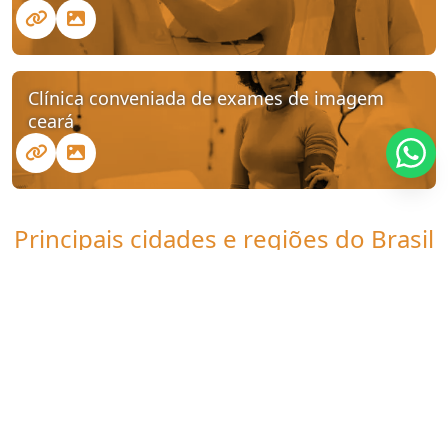
Clínica conveniada de exames de imagem
ceará
Principais cidades e regiões do Brasil
onde a Clinica UDI atende Clínica de
exames de imagem perto de mim:
CE
Fortaleza
Caucaia
Juazeiro do Norte
Maracanaú