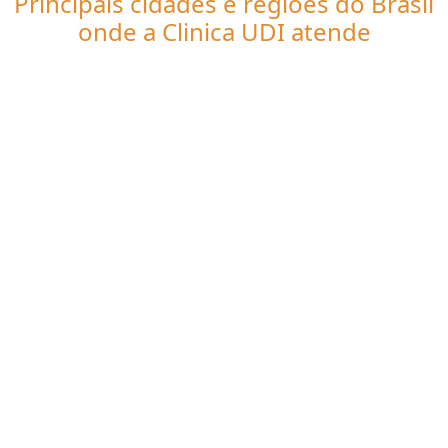
Principais cidades e regiões do Brasil
onde a Clinica UDI atende
Especialista em ressonância
magnética:
CE
Fortaleza
Caucaia
Juazeiro do Norte
Maracanaú
Sobral
Itapipoca
Crato
Maranguape
Iguatu
Quixadá
Quixeramobim
Tianguá
Pacatuba
Aquiraz