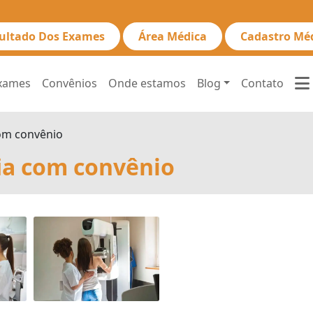
ultado Dos Exames
Área Médica
Cadastro Mé
xames
Convênios
Onde estamos
Blog
Contato
om convênio
a com convênio