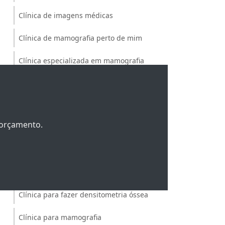
Clínica de imagens médicas
Clínica de mamografia perto de mim
Clínica especializada em mamografia
Clínica especializada em ressonância
magnética
Clínica especializada em ultrassonografia
m orçamento.
com doppler
Clínica exame de densitometria
Clínica médica de diagnóstico por imagem
Clínica para fazer densitometria óssea
Clínica para mamografia