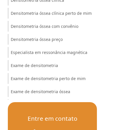
Densitometria óssea clínica
Densitometria óssea clínica perto de mim
Densitometria óssea com convênio
Densitometria óssea preço
Especialista em ressonância magnética
Exame de densitometria
Exame de densitometria perto de mim
Exame de densitometria óssea
Exame de densitometria óssea ceará
Entre em contato
Exame de densitometria óssea em clínicas