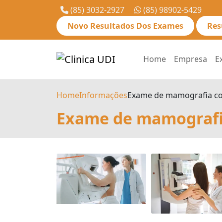
(85) 3032-2927
(85) 98902-5429
Novo Resultados Dos Exames
Res
Home
Empresa
E
Home
Informações
Exame de mamografia c
Exame de mamografi