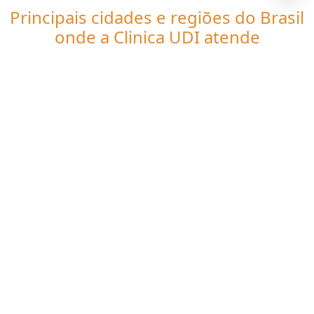
Principais cidades e regiões do Brasil
onde a Clinica UDI atende
Tomografia computadorizada para
dores:
CE
Fortaleza
Caucaia
Juazeiro do Norte
Maracanaú
Sobral
Itapipoca
Crato
Maranguape
Iguatu
Quixadá
Quixeramobim
Tianguá
Pacatuba
Aquiraz