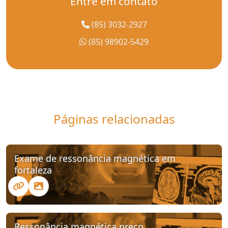
Entre em contato
(85) 3032-2927
(85) 98902-5429
Páginas relacionadas
Exame de ressonância magnética em
fortaleza
Ressonância magnética preço