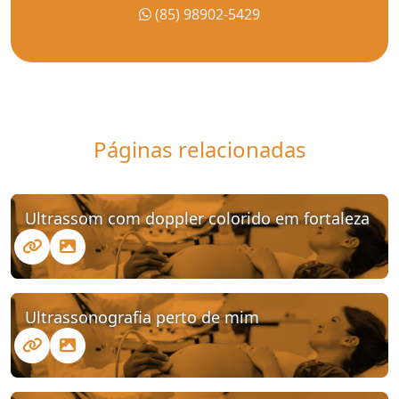
(85) 98902-5429
Páginas relacionadas
Ultrassom com doppler colorido em fortaleza
Ultrassonografia perto de mim