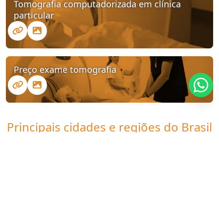
Tomografia computadorizada em clínica
particular
Preço exame tomografia
Principais cidades e regiões do Brasil
onde a Clinica UDI atende Exame
particular de tomografia:
CE
Fortaleza
Caucaia