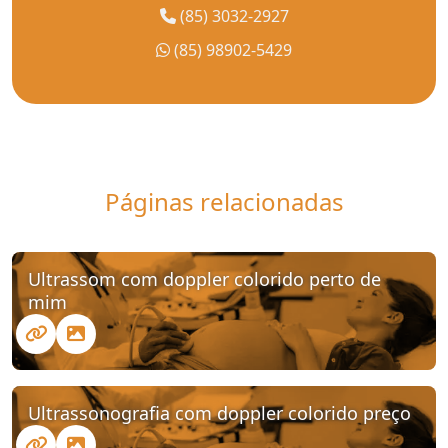
(85) 3032-2927
(85) 98902-5429
Páginas relacionadas
Ultrassom com doppler colorido perto de
mim
Ultrassonografia com doppler colorido preço