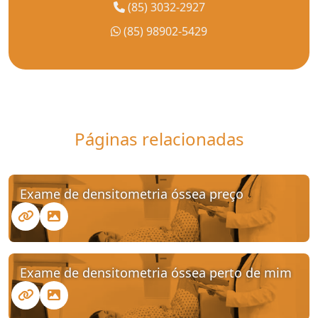
(85) 3032-2927
(85) 98902-5429
Páginas relacionadas
Exame de densitometria óssea preço
Exame de densitometria óssea perto de mim