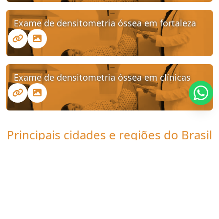
Exame de densitometria óssea em fortaleza
Exame de densitometria óssea em clínicas
Principais cidades e regiões do Brasil
onde a Clinica UDI atende
Densitometria óssea:
CE
Fortaleza
Caucaia