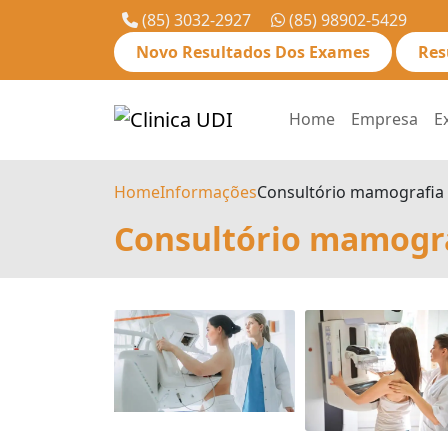
(85) 3032-2927
(85) 98902-5429
Novo Resultados Dos Exames
Res
Home
Empresa
E
Home
Informações
Consultório mamografia
Consultório mamogr