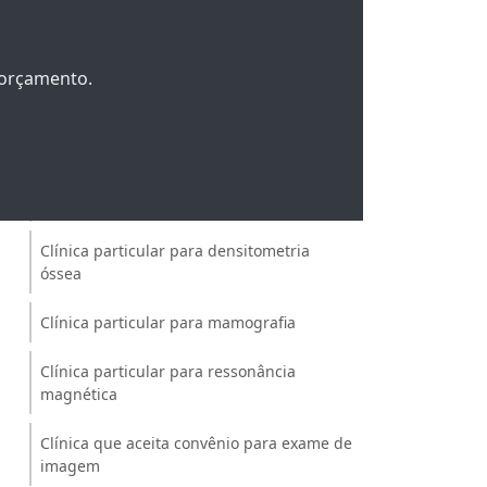
Clínica para mamografia ceará
m orçamento.
Clínica para mamografia fortaleza
Clínica particular de exame de imagem
Clínica particular de exames de imagem
em fortaleza
Clínica particular para densitometria
óssea
Clínica particular para mamografia
Clínica particular para ressonância
magnética
Clínica que aceita convênio para exame de
imagem