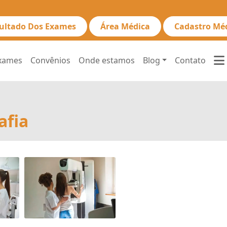
ultado Dos Exames
Área Médica
Cadastro Mé
xames
Convênios
Onde estamos
Blog
Contato
afia