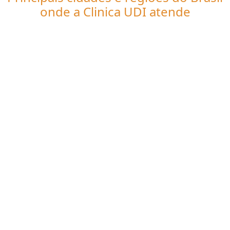
onde a Clinica UDI atende
Tomografia computadorizada em
clínicas de imagem:
CE
Fortaleza
Caucaia
Juazeiro do Norte
Maracanaú
Sobral
Itapipoca
Crato
Maranguape
Iguatu
Quixadá
Quixeramobim
Tianguá
Pacatuba
Aquiraz
Crateús
Aracati