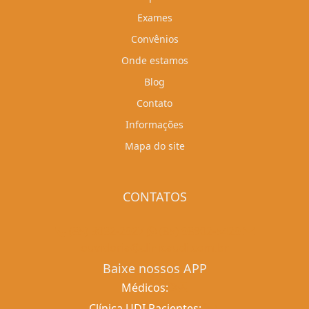
Exames
Convênios
Onde estamos
Blog
Contato
Informações
Mapa do site
CONTATOS
(85) 3032-2927
(85) 98902-5429
ouvidoria@clinicaudi.com.br
Baixe nossos APP
Médicos:
Clínica UDI Pacientes: