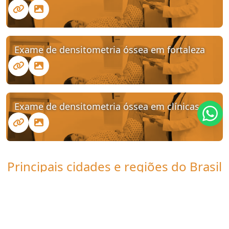
Exame de densitometria óssea em fortaleza
Exame de densitometria óssea em clínicas
Principais cidades e regiões do Brasil
onde a Clinica UDI atende
Densitometria óssea preço: