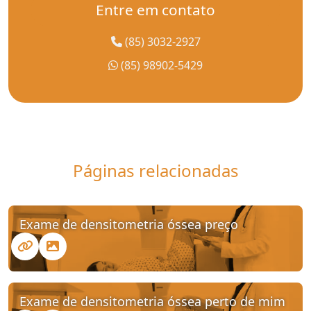
Entre em contato
(85) 3032-2927
(85) 98902-5429
Páginas relacionadas
Exame de densitometria óssea preço
Exame de densitometria óssea perto de mim