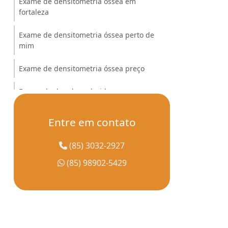
Exame de densitometria óssea em
fortaleza
Exame de densitometria óssea perto de
mim
Exame de densitometria óssea preço
Exame de doppler colorido
Exame de imagem
Entre em contato
Exame de imagem tomografia
(85) 3032-2927
Exame de mamografia com convênio
(85) 98902-5429
Exame de ressonância magnética
Exame de ressonância magnética em
fortaleza