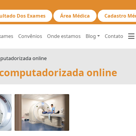
ultado Dos Exames
Área Médica
Cadastro Mé
xames
Convênios
Onde estamos
Blog
Contato
putadorizada online
computadorizada online