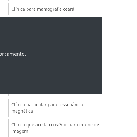
Clínica para mamografia ceará
Clínica para mamografia fortaleza
Clínica particular de exame de imagem
Clínica particular de exames de imagem
m orçamento.
em fortaleza
Clínica particular para densitometria
óssea
Clínica particular para mamografia
Clínica particular para ressonância
magnética
Clínica que aceita convênio para exame de
imagem