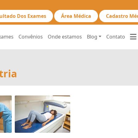
ultado Dos Exames
Área Médica
Cadastro Mé
xames
Convênios
Onde estamos
Blog
Contato
tria