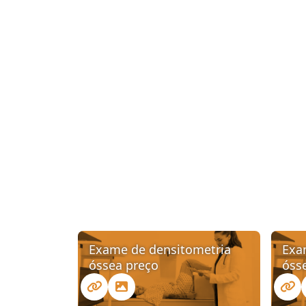
Exame de densitometria
Exa
óssea preço
óss