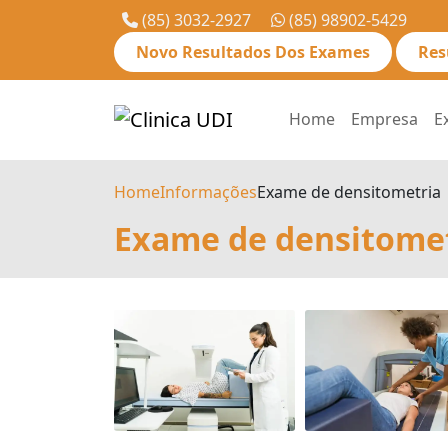
(85) 3032-2927
(85) 98902-5429
Novo Resultados Dos Exames
Res
Home
Empresa
E
Home
Informações
Exame de densitometria
Exame de densitome